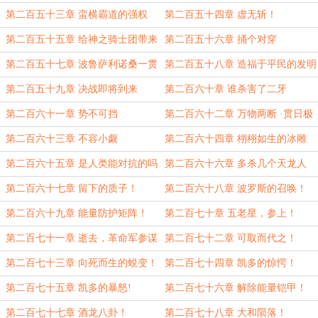
团
第二百五十三章 蛮横霸道的强权
第二百五十四章 虚无斩！
第二百五十五章 给神之骑士团带来
第二百五十六章 捅个对穿
的损失
第二百五十七章 波鲁萨利诺桑一贯
第二百五十八章 造福于平民的发明
的风格
第二百五十九章 决战即将到来
第二百六十章 谁杀害了二牙
第二百六十一章 势不可挡
第二百六十二章 万物两断 ·贯日极
刑！
第二百六十三章 不容小觑
第二百六十四章 栩栩如生的冰雕
第二百六十五章 是人类能对抗的吗
第二百六十六章 多杀几个天龙人
第二百六十七章 留下的质子！
第二百六十八章 波罗斯的召唤！
第二百六十九章 能量防护矩阵！
第二百七十章 五老星，参上！
第二百七十一章 逝去，革命军参谋
第二百七十二章 可取而代之！
长！
第二百七十三章 向死而生的蜕变！
第二百七十四章 凯多的惊愕！
第二百七十五章 凯多的暴怒!
第二百七十六章 解除能量铠甲！
第二百七十七章 酒龙八卦！
第二百七十八章 大和陨落！