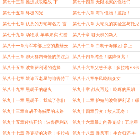
第七十三章 推进城攻略战·下
第七十四章 无限地狱的怪物们
第七十五章 终极闪光
第七十六章 海军怪物！差距！
第七十七章 认怂的万蛇与名刀·雷
第七十八章 大蛇丸的实验室与托尼
雨
的侏罗纪公园
第七十九章 动物系·羊羊果实·幻兽
第八十章 聊天群的新人
种·奇美拉形态！
第八十一章海军本部上空的蘑菇云
第八十二章 白胡子海贼团·参上
第八十三章 聊天群内奇怪的关注点
第八十四章纯金！临阵倒戈！
第八十五章 波鲁萨利诺的选择
第八十六章父慈子孝！多拉格VS卡
是……以大欺小！
普！
第八十七章 敲诈五老星与迫害特工
第八十八章争风吃醋众女
第八十九章 黑胡子的怒火
第九十章 战火再起！吃瘪的黑胡
子！
第九十一章 黑胡子：我成了你们
第九十二章 护短的波鲁萨利诺！碾
play中的一环？
压白胡子的实力！
第九十三章白胡子海贼团的末路
第九十四章异变！故人现身！
第九十五章狩猎开始！波鲁萨利诺
第九十六章暴走的香克斯！五老星
的改变！
的不安！
第九十七章 香克斯的决意！多拉格
第九十八章 暴风雨！生命归还·神