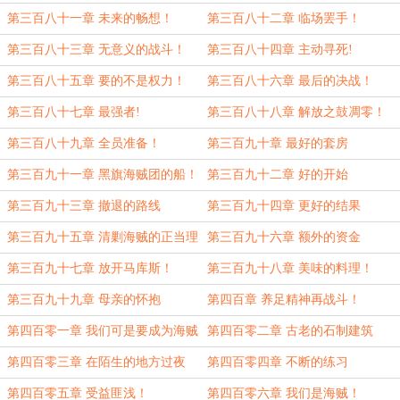
第三百八十一章 未来的畅想！
第三百八十二章 临场罢手！
第三百八十三章 无意义的战斗！
第三百八十四章 主动寻死!
第三百八十五章 要的不是权力！
第三百八十六章 最后的决战！
第三百八十七章 最强者!
第三百八十八章 解放之鼓凋零！
第三百八十九章 全员准备！
第三百九十章 最好的套房
第三百九十一章 黑旗海贼团的船！
第三百九十二章 好的开始
第三百九十三章 撤退的路线
第三百九十四章 更好的结果
第三百九十五章 清剿海贼的正当理
第三百九十六章 额外的资金
由
第三百九十七章 放开马库斯！
第三百九十八章 美味的料理！
第三百九十九章 母亲的怀抱
第四百章 养足精神再战斗！
第四百零一章 我们可是要成为海贼
第四百零二章 古老的石制建筑
王的团队！
第四百零三章 在陌生的地方过夜
第四百零四章 不断的练习
第四百零五章 受益匪浅！
第四百零六章 我们是海贼！