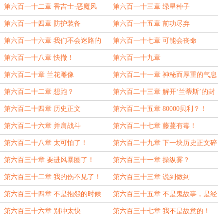
第六百一十二章 香吉士·恶魔风
第六百一十三章 绿星种子
脚！
第六百一十四章 防护装备
第六百一十五章 前功尽弃
第六百一十六章 我们不会迷路的
第六百一十七章 可能会丧命
第六百一十八章 快撤！
第六百一十九章
第六百二十章 兰花雕像
第六百二十一章 神秘而厚重的气息
第六百二十二章 想跑？
第六百二十三章 解开‘兰蒂斯’的封
印！
第六百二十四章 历史正文
第六百二十五章 80000贝利？！
第六百二十六章 并肩战斗
第六百二十七章 藤蔓有毒！
第六百二十八章 太可怕了！
第六百二十九章 下一块历史正文碎
片
第六百三十章 要进风暴圈了！
第六百三十一章 操纵雾？
第六百三十二章 我的伤不见了！
第六百三十三章 说到做到
第六百三十四章 不是抱怨的时候
第六百三十五章 不是鬼故事，是经
验
第六百三十六章 别冲太快
第六百三十七章 我不是故意的！