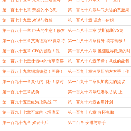
五仔
第一百七十七章 萧媚的小心思
第一百七十八章斗气大陆的恶魔果
实能力者——萧炎！
第一百七十九章 劝说与收编
第一百八十章 谎言与伊姆
第一百八十一章 巨头的生意！修罗
第一百八十二章 艾斯德斯VS龙
场！
卷！
第一百八十三章艾斯德斯VS夏洛特
第一百八十四章替身·凋零蔷薇！
·玲玲！
第一百八十五章 CP0的冒险！傀
第一百八十六章 推翻世界政府的时
儡！
机！
第一百八十七章休假中的海军高层
第一百八十八章矛盾！悬殊的敌我
们
差距！
第一百八十九章铜墙铁壁！画饼！
第一百九十章波罗斯的左右手！作
战计划！
第一百九十一章复仇的目标！临时
第一百九十二章贝加庞克的提议
同盟！
第一百九十三章战前
第一百九十四章红港攻防战·上
第一百九十五章红港攻防战·下
第一百九十六章备用计划
第一百九十七章可靠的卡塔库栗
第一百九十八章 各怀鬼胎
第一百九十九章 奴隶士兵
第二百章 安排与帮手