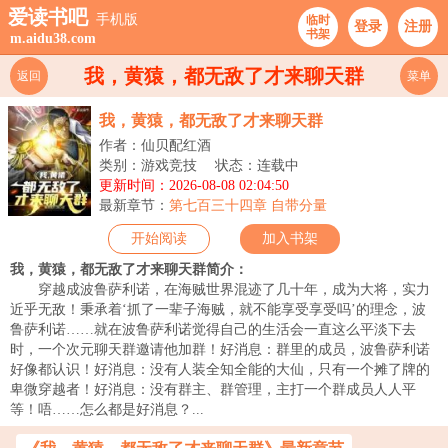
爱读书吧
手机版
临时
登录
注册
书架
m.aidu38.com
我，黄猿，都无敌了才来聊天群
返回
菜单
我，黄猿，都无敌了才来聊天群
作者：仙贝配红酒
类别：游戏竞技
状态：连载中
更新时间：2026-08-08 02:04:50
最新章节：
第七百三十四章 自带分量
开始阅读
加入书架
我，黄猿，都无敌了才来聊天群简介：
穿越成波鲁萨利诺，在海贼世界混迹了几十年，成为大将，实力
近乎无敌！秉承着‘抓了一辈子海贼，就不能享受享受吗’的理念，波
鲁萨利诺……就在波鲁萨利诺觉得自己的生活会一直这么平淡下去
时，一个次元聊天群邀请他加群！好消息：群里的成员，波鲁萨利诺
好像都认识！好消息：没有人装全知全能的大仙，只有一个摊了牌的
卑微穿越者！好消息：没有群主、群管理，主打一个群成员人人平
等！唔……怎么都是好消息？...