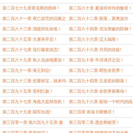
第二百七十九章香克斯的抉择！
第二百八十章 夏洛特玲玲的惨状！
第二百八十一章 死亡诅咒的沉睡之
第二百八十二章 陨落，莱奥波尔
力！
圣！
第二百八十三章 消逝的生命纸！
第二百八十四章 无法突破的防御！
第二百八十五章 大屠杀开启！
第二百八十六章 迈入城墙！
第二百八十七章 流行爆发状态!
第二百八十八章 月亮的信徒!
第二百八十九章 鱼人岛故地重游！
第二百九十章 半月满月之说！
第二百九十一章 海王归位!
第二百九十二章 昭告全世界！
第二百九十三章 想要财宝，就来玛
第二百九十四章 五老星的陨落！
丽乔亚！
第二百九十五章 雷利扛旗！
第二百九十六章 全世界都暴动！
第二百九十七章 海底大监狱危机！
第二百九十八章 延续一个时代的战
斗！
第二百九十九章 陆军出战!
第三百章 库洛卡斯燃尽！
第三百零一章 第六百九十五章 庞
第三百零二章 愚忠和赎罪！
然大物！
第三百零三章 平等对话！
第三百零四章 情绪波动下的大地