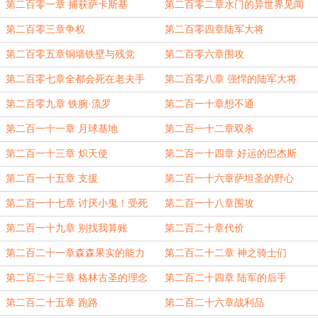
第二百零一章 捕获萨卡斯基
第二百零二章水门的异世界见闻
第二百零三章争权
第二百零四章陆军大将
第二百零五章铜墙铁壁与残党
第二百零六章围攻
第二百零七章全都会死在老夫手
第二百零八章 强悍的陆军大将
里！
第二百零九章 铁腕·流罗
第二百一十章想不通
第二百一十一章 月球基地
第二百一十二章双杀
第二百一十三章 炽天使
第二百一十四章 好运的巴杰斯
第二百一十五章 支援
第二百一十六章萨坦圣的野心
第二百一十七章 讨厌小鬼！受死
第二百一十八章围攻
吧！
第二百一十九章 别找我算账
第二百二十章代价
第二百二十一章森森果实的能力
第二百二十二章 神之骑士们
第二百二十三章 格林古圣的理念
第二百二十四章 陆军的后手
第二百二十五章 跑路
第二百二十六章战利品