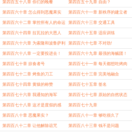
第四百五十八章 你们的晚餐
第四百五十九章 自由？
第四百六十章 怎么得到恶魔果实
第四百六十一章 新秩序的建立者
的？
第四百六十二章 掌控所有人的命运
第四百六十三章 交通工具
第四百六十四章 拉瓦拉的大恩人
第四百六十五章 适应训练
第四百六十六章 为索隆和波鲁萨利
第四百六十七章 不对劲!
诺干杯！
第四百六十八章 一定要投进去！
第四百六十九章 最强的海贼团！
第四百七十章 掠食者号
第四百七十一章 每天都想吃烤肉
第四百七十二章 烤鱼的刀工
第四百七十三章 完美地融合
第四百七十四章 黄猿的称赞
第四百七十五章 签名
第四百七十六章 我通知的海军
第四百七十七章 原始的自然状态
第四百七十八章 这才是度假的感
第四百七十九章
觉！
第四百八十章 恶魔果实？
第四百八十一章 够吃很久了
第四百八十二章 让他解除诅咒
第四百八十三章 钱不是问题