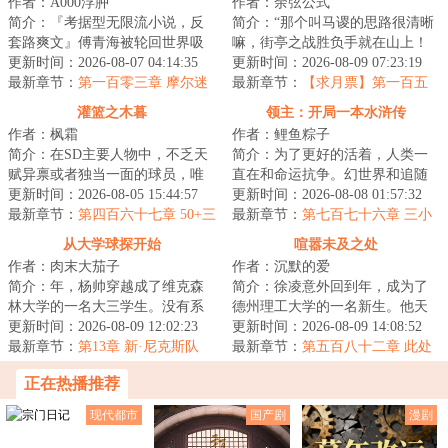
作者：A000浮肿
作者：余弦公式
简介：『考据型无限流小说，反
简介：“那个叫马谡的思路很清晰
套路爽文』傅青海被轮回世界吸
嘛，街亭之战胜负手就在山上！
入了，当他目睹了异形大战食死
更新时间：2026-08-07 04:14:35
连山都不敢占的，都是庸才，根
更新时间：2026-08-09 07:23:19
徒、绝地武士大...
最新章节：
第一百零三章 摩尔迷
本不足为虑！...
最新章节：
【求月票】第一百五
踪
十四章 新的一枚山河鉴
灌篮之木暮
领主：开局一本水浒传
作者：枫霜
作者：鲤鱼粽子
简介：在SD主要人物中，不乏天
简介：为了更好的活着，人类一
赋异禀或者独当一面的球员，唯
直在和命运抗争。幻世界和追随
有一人除外，他就是时间掌控者
更新时间：2026-08-05 15:44:57
者的出现，人类进入了领主时
更新时间：2026-08-08 01:57:32
木暮公延！他不...
最新章节：
第四百六十七章 50+三
代。领主也就是职...
最新章节：
第七百七十六章 三小
双，志在MVP！
将上阵赌斗
从大学球探开始
喧嚣未及之处
作者：肉末大茄子
作者：沉默的爱
简介：年，杨帅穿越成了维克森
简介：徐凌意外回到年，成为了
林大学的一名大三学生。没有系
德州理工大学的一名新生。他天
统，没有天赋，他唯一比其他人
更新时间：2026-08-09 12:02:23
赋异禀，却鲜为人知。那时，传
更新时间：2026-08-09 14:08:52
多知道的，是未...
最新章节：
第13章 新·尼克斯队
奇教练鲍勃·奈...
最新章节：
第五百八十二章 此处
（加更求月票！）
与彼处
正在热播推荐
现代都市
国产剧
漫剧