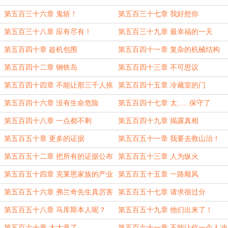
第五百三十六章 鬼斩！
第五百三十七章 我好想你
第五百三十八章 应有尽有！
第五百三十九章 最幸福的一天
第五百四十章 趁机包围
第五百四十一章 复杂的机械结构
第五百四十二章 钢铁岛
第五百四十三章 不可思议
第五百四十四章 不能让那三千人挨
第五百四十五章 冷藏室的门
饿
第五百四十六章 没有生命危险
第五百四十七章 太......保守了
第五百四十八章 一点都不剩
第五百四十九章 揭露真相
第五百五十章 更多的证据
第五百五十一章 我要去救山治！
第五百五十二章 把所有的证据公布
第五百五十三章 人为纵火
出来
第五百五十四章 克莱恩家族的产业
第五百五十五章 一路顺风
怎么办？
第五百五十六章 弗兰奇先生真厉害
第五百五十七章 请求很过分
第五百五十八章 马库斯本人呢？
第五百五十九章 他们出来了！
第五百六十章 太大意了
第五百六十一章 不能让你一个人冲