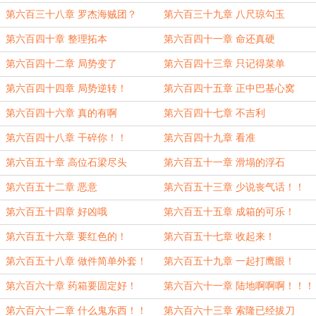
第六百三十八章 罗杰海贼团？
第六百三十九章 八尺琼勾玉
第六百四十章 整理拓本
第六百四十一章 命还真硬
第六百四十二章 局势变了
第六百四十三章 只记得菜单
第六百四十四章 局势逆转！
第六百四十五章 正中巴基心窝
第六百四十六章 真的有啊
第六百四十七章 不吉利
——！！！
第六百四十八章 干碎你！！
第六百四十九章 看准
第六百五十章 高位石梁尽头
第六百五十一章 滑塌的浮石
第六百五十二章 恶意
第六百五十三章 少说丧气话！！
第六百五十四章 好凶哦
第六百五十五章 成箱的可乐！
第六百五十六章 要红色的！
第六百五十七章 收起来！
第六百五十八章 做件简单外套！
第六百五十九章 一起打鹰眼！
第六百六十章 药箱要固定好！
第六百六十一章 陆地啊啊啊！！！
第六百六十二章 什么鬼东西！！
第六百六十三章 索隆已经拔刀