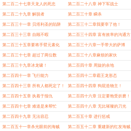
第二百二十七章天龙人的死忠
第二百二十八章 神下军战士
第二百二十九章 解脱者
第二百三十章 瞬杀
第二百三十一章 贝塔利圣的陷阱
第二百三十二章我要宰了他！
第二百三十三章 自顾不暇
第二百三十四章 富有效率的沟通方
式
第二百三十五章要将手臂元素化
第二百三十六章一手带大的萨博
第二百三十七章 超过了两位数
第二百三十八章麻烦的家伙
第二百三十九章冰龙啸！
第二百四十章 周旋的余地
第二百四十一章 飞行能力
第二百四十二章霸王龙形态
第二百四十三章 所有人都死定了！
第二百四十四章 狗屁造物主！
第二百四十五章 执着于报仇
第二百四十六章 注定要饱受折磨！
第二百四十七章 难道是来帮忙
第二百四十八章 无比璀璨的刀光
的？！
第二百四十九章 无法容忍
第二百五十章 进行惩戒
第二百五十一章杀光眼前的海贼
第二百五十二章 重建新的红发海贼