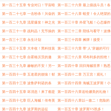
的协会高层！
头铁的金属球棒！
第一百二十五章 专业对口！宇宙暗
第一百二十六章 最上级战斗员！各
物质海贼团！
自的战斗！
第一百二十七章 一击秒杀！兴奋的
第一百二十八章 蜕变！令人绝望的
波罗斯！
强敌！
第一百二十九章 流星爆发！神之光
第一百三十章 外星飞船！心态爆炸
辉！
的灰原哀！
第一百三十一章 战利品！无节操的
第一百三十二章 陪练与看守！波佛
外星人！
伊博士！
第一百三十三章 永生计划
第一百三十四章 摊牌！接受！
第一百三十五章 大丰收！黑科技装
第一百三十六章 带‘人’穿越的可行
备！
性
第一百三十七章 自霍格沃茨的邀
第一百三十八章 邓布利多的拒绝！
请！交易的细节！
聊天群的未来！
第一百三十九章 赫敏的不安！另一
第一百四十章 回归海贼世界！熟悉
种形式的交易！
的感觉！
第一百四十一章 五老星的烦恼！郁
第一百四十二章 万王宫！观礼！
闷的空元帅！
第一百四十三章 波鲁萨利诺的条
第一百四十四章 海贼王波罗斯！小
件！收买！
富婆！
第一百四十五章 坏消息！来了都是
第一百四十六章送给娜美的礼物！
海军人！
无处安放的魅力！
第一百四十七章 巨人海贼！传奇英
第一百四十八章以一敌二！危险的
雄！
世界！
第一百四十九章 波罗斯的远征
第一百五十章 波罗斯VS凯多！