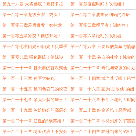
的后手！
灵武身！
第九十九章 大将卧底？暴打多拉
第一百章度假时间！吹雪组！
格！
第一百零一章龙级灾害！秃头！
第一百零二章波鲁萨利诺的许诺！
神速闪光！
第一百零三章矛盾爆发！妹控龙
第一百零四章搅局者！训练营！
卷！
第一百零五章冲突！训练开始！
第一百零六章松动的限制器
第一百零七章闪光VS闪光！负重手
第一百零八章 不要脸的黄猿与愤怒
环！
的龙卷
第一百零九章 强化训练！姐妹吵
第一百一十章 各自的礼物！纯金的
架！
绽放！
第一百一十一章 聊天群的首次聚会
第一百一十二章 寿礼与夸张的计划
第一百一十三章 神医大蛇丸
第一百一十四章 武当造反啦！跨世
界的合作！
第一百一十五章 见闻色霸气的蜕变
第一百一十六章 互为‘助攻侠’的姐
妹！得手！
第一百一十七章 呆头呆脑的埼玉！
第一百一十八章 长生不老药！时间
懵懵懂懂的赫敏·格兰杰！
转换器！
第一百一十九章 英雄协会的高层会
第一百二十章 纯金首饰！恶意感
议！战争机甲！
知！
第一百二十一章 任性的S级英雄！
第一百二十二章 即将到来的宇宙霸
100%准确率的预言！
主！
第一百二十三章 埼玉代班！不安分
第一百二十四章 陆续到来的S级！