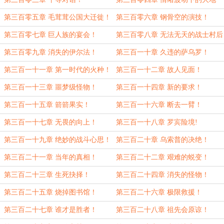
震!
第三百零五章 毛茸茸公国大迁徙！
第三百零六章 钢骨空的演技！
第三百零七章 巨人族的宴会！
第三百零八章 无法无天的战士村后
代！
第三百零九章 消失的伊尔法！
第三百一十章 久违的萨乌罗！
第三百一十一章 第一时代的火种！
第三百一十二章 故人见面！
第三百一十三章 噩梦级怪物！
第三百一十四章 新的要求！
第三百一十五章 箭箭果实！
第三百一十六章 断去一臂！
第三百一十七章 无畏的向上！
第三百一十八章 罗宾险境!
第三百一十九章 绝妙的战斗心思！
第三百二十章 乌索普的决绝！
第三百二十一章 当年的真相！
第三百二十二章 艰难的蜕变！
第三百二十三章 生死抉择！
第三百二十四章 消失的怪物！
第三百二十五章 烧掉图书馆！
第三百二十六章 极限救援！
第三百二十七章 谁才是胜者！
第三百二十八章 祖先会原谅！