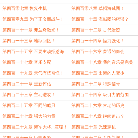
第四百零七章 恢复生机！
第四百零八章 草帽海贼团！
第四百零九章 为了正义而战斗！
第四百一十章 海贼团的密谋？
第四百一十一章 弗兰奇激光！
第四百一十二章 古代遗迹
第四百一十三章 地狱回忆！
第四百一十四章 怪力强化！
第四百一十五章 不要主动招惹海
第四百一十六章 普通的舞会
军！
第四百一十七章 音乐支配
第四百一十八章 我的音乐是完美
的！
第四百一十九章 天气有些奇怪！
第四百二十章 出海的人变少
第四百二十一章 重新评估
第四百二十二章 特殊信号
第四百二十三章 主动进攻！
第四百二十四章 吸引力的范围
第四百二十五章 不同的船只
第四百二十六章 古老的历史
第四百二十七章 强大的力量
第四百二十八章 继续追击？
第四百二十九章 海军大将...黄猿！
第四百三十章 光速穿梭！
第四百三十一章 巨熊巴顿
第四百三十二章 头版新闻！