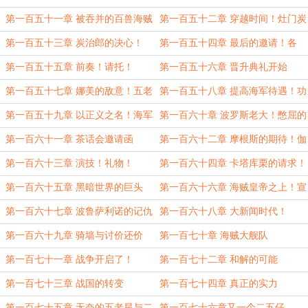
第一百五十一章 被吞并的百兽海贼
第一百五十二章 穿越时间！灶门炭
团
治郎！
第一百五十三章 炭治郎的决心！
第一百五十四章 最后的邀请！各
方！
第一百五十五章 前奏！请托！
第一百五十六章 晋升典礼开始
第一百五十七章 娜美的敌意！五老
第一百五十八章 提高海军待遇！功
星的顾虑！
勋制度！
第一百五十九章 以正义之名！海军
第一百六十章 波罗斯老大！憋屈的
万岁！
凯多！
第一百六十一章 茶话会邀请函
第一百六十二章 摩根斯的期待！伽
治的条件！
第一百六十三章 演技！礼物！
第一百六十四章 卡塔库栗的请求！
家人！
第一百六十五章 黑暗世界的巨头
第一百六十六章 海贼皇帝之上！宣
们！反常的茶话会！
战！
第一百六十七章 波鲁萨利诺的记仇
第一百六十八章 大新闻时代！
本
第一百六十九章 骑墙与讨价还价
第一百七十章 海贼大舰队
第一百七十一章 战争开启了！
第一百七十二章 和解的可能
第一百七十三章 战国的转变
第一百七十四章 真正的实力
第一百七十五章 无奈的五老星与二
第一百七十六章又一个二五仔