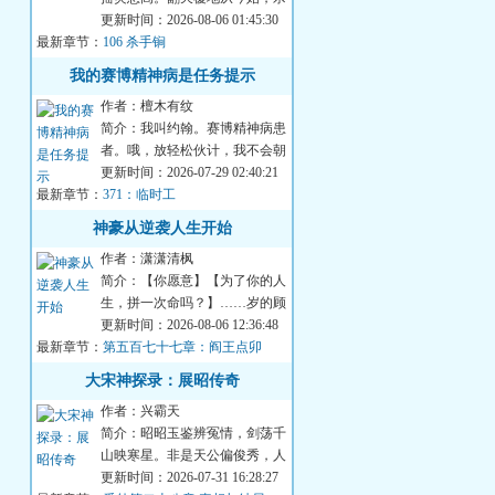
人何须惜手劳。......武朝末年，
更新时间：2026-08-06 01:45:30
最新章节：
诸侯割据，烽...
106 杀手锏
我的赛博精神病是任务提示
作者：檀木有纹
简介：我叫约翰。赛博精神病患
者。哦，放轻松伙计，我不会朝
你开枪……大概。我能看见很多
更新时间：2026-07-29 02:40:21
最新章节：
奇怪的提示，它...
371：临时工
神豪从逆袭人生开始
作者：潇潇清枫
简介：【你愿意】【为了你的人
生，拼一次命吗？】……岁的顾
珩，双脚深陷泥泞。当命运荆棘
更新时间：2026-08-06 12:36:48
最新章节：
递向他的那一刻...
第五百七十七章：阎王点卯
大宋神探录：展昭传奇
作者：兴霸天
简介：昭昭玉鉴辨冤情，剑荡千
山映寒星。非是天公偏俊秀，人
间必要此光明。展昭的神探之
更新时间：2026-07-31 16:28:27