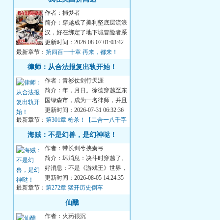
作者：捕梦者
简介：穿越成了美利坚底层流浪
汉，好在绑定了地下城冒险者系
统。你发现了退役恶魔骑士的尸
更新时间：2026-08-07 01:03:42
最新章节：
体，拾取【MAA...
第四百一十章 再来，都来！
（求月票）
律师：从合法报复出轨开始！
作者：青衫仗剑行天涯
简介：年，月日。徐德穿越至东
国绿森市，成为一名律师，并且
获得只要能让客户满意，便能抽
更新时间：2026-07-31 06:32:36
最新章节：
取奖励的金手指...
第301章 枪杀！【二合一八千字
大章！】
海贼：不是幻兽，是幻神哒！
作者：带长剑兮挟秦弓
简介：坏消息：决斗时穿越了。
好消息：不是《游戏王》世界，
不用赌命打牌。坏消息：是《海
更新时间：2026-08-05 14:24:35
最新章节：
贼王》世界，不...
第272章 猛开历史倒车
仙醮
作者：火药很沉