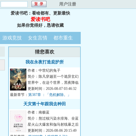
：
用户注册
爱读书吧：看啥都有、更新最快
爱读书吧
如果你觉得好，恳请收藏
游戏竞技
女生言情
都市重生
猜您喜欢
我在永夜打造庇护所
作者：中世纪的兔子
简介：陈凡穿越至一个诡异玄幻
世界中，在这个世界，黑夜降临
后，无数诡物肆虐人间。他通过
更新时间：2026-08-07 03:46:32
最新章节：
穿越自带的永夜...
第387章 ：「危机解除。」
天灾第十年跟我去种田
作者：南极蓝
简介：熬过核污染水排海、全蓝
星火山大爆发和伽马射线暴之后
的天灾第十年，夏青昂首挺胸走
更新时间：2026-08-06 20:15:49