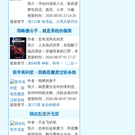
简介：寻仙问道斩人头，纵然是
梦也风流。炼炁、小术、大蘸、
蛮巫、荒界、天胎……五界四
更新时间：2026-08-05 23:14:20
最新章节：
海，八极一十二洲...
第131章 张清远，大周天星窍法
我略微出手，就是系统的极限
作者：忽有清风化剑意
简介：人在高武世界，却觉醒了
低武系统！穿越而来的江野，本
已经对金手指彻底失望。没想
更新时间：2026-08-07 01:17:27
最新章节：
到......只要获得...
第648章 神权，剥夺！（二合一
求月票）
医学美利坚：我靠恶魔度过斩杀线
作者：咆哮的麦子
简介：林恩重生在年的美利坚。
奈何时间线太晚，没机会靠比特
币翻盘。无奈只能他只能先做好
更新时间：2026-08-06 07:59:49
最新章节：
医生本职工作，...
第373章 各自的棋局
我在乱世开无双
作者：不会飞的笔
简介：忽有狂徒夜磨刀，帝星飘
摇荧惑高。翻天覆地从今始，杀