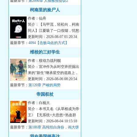
最新章节：
出安全区。谁都...
第2090章 人狼猴熊会议2
柯南里的捡尸人
作者：仙舟
简介：【马甲流，轻松向，柯南
同人】江夏吸了一口假烟，忧愁
地吐出烟圈：“我只想蹭点案子
更新时间：2026-08-07 01:20:34
最新章节：
捡捡尸，没想到...
4094【击败乌佐的方式】
维校的三好学生
作者：核动力战列舰
简介：宣冲作为从时空井挖掘出
来的”新生“继承星空的道路上，
主打一个自信。功课能做得好，
更新时间：2026-08-06 08:20:54
最新章节：
炮火顶得住，...
第120章 严峻的局势
帝国权杖
作者：白杨大
简介：本书又名《从草根成为帝
王》【无系统+大忽悠+热血群
像+战队建设】高纯：“我们要努
更新时间：2026-08-04 10:15:18
最新章节：
力修炼，争取进...
第186章 高纯坦白身份，画大饼
我在美国拼高达