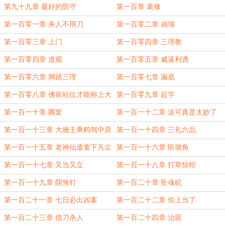
第九十九章 最好的防守
第一百章 葛修
第一百零一章 杀人不用刀
第一百零二章 崩塌
第一百零三章 上门
第一百零四章 三理教
第一百零四章 道观
第一百零五章 威逼利诱
第一百零六章 脚踏三理
第一百零七章 漏底
第一百零八章 佛前站位才能称上大
第一百零九章 起竿
妖
第一百一十章 圈套
第一百一十二章 这可真是太妙了
第一百一十三章 大施主乘鹤驾中原
第一百一十四章 三礼六品
第一百一十五章 老神仙遣童下凡尘
第一百一十六章 听墙角
第一百一十七章 又当又立
第一百一十八章 打草惊蛇
第一百一十九章 阴煞钉
第一百二十章 坠魂砣
第一百二十一章 七日必出凶案
第一百二十二章 你上当了
第一百二十三章 借刀杀人
第一百二十四章 治斑