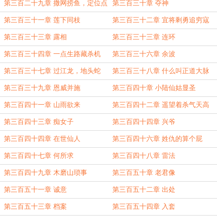
第三百二十九章 撒网捞鱼，定位点
第三百三十章 夺神
兵
第三百三十一章 莲下同枝
第三百三十二章 宜将剩勇追穷寇
第三百三十三章 露相
第三百三十三章 连环
第三百三十四章 一点生路藏杀机
第三百三十六章 余波
第三百三十七章 过江龙，地头蛇
第三百三十八章 什么叫正道大脉
第三百三十九章 恩威并施
第三百四十章 小陆仙姑显圣
第三百四十一章 山雨欲来
第三百四十二章 遥望着杀气天高
第三百四十三章 痴女子
第三百四十四章 兴爷
第三百四十四章 在世仙人
第三百四十六章 姓仇的算个屁
第三百四十七章 何所求
第三百四十八章 雷法
第三百四十九章 木磨山琐事
第三百五十章 老君像
第三百五十一章 诚意
第三百五十二章 出处
第三百五十三章 档案
第三百五十四章 入套