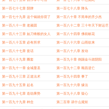
第一百七十七章 阴牌
第一百七十八章 降头
第一百七十九章 这个锅就你背了
第一百八十章 不简单的齐少杰
第一百八十一章 老顽固
第一百八十二章 三十年天下财运尽
在于此
第一百八十三章 如刀锋般的女人
第一百八十四章 佛前献花
第一百八十五章 必有所求
第一百八十六章 山雨欲来
第一百八十七章 套话
第一百八十八章 发动
第一百八十九章 圈套
第一百九十章 倒踢金斗踏阴阳
第一百九十一章 金城显圣
第一百九十二章 顺昌逆亡
第一百九十三章 正道法术
第一百九十四章 事了
第一百九十五章 起名
第一百九十六章 缘法
第一百九十七章 造劫乘势
第一百九十八章 疑心
第一百九十九章 种念
第二百章 讲什么规矩