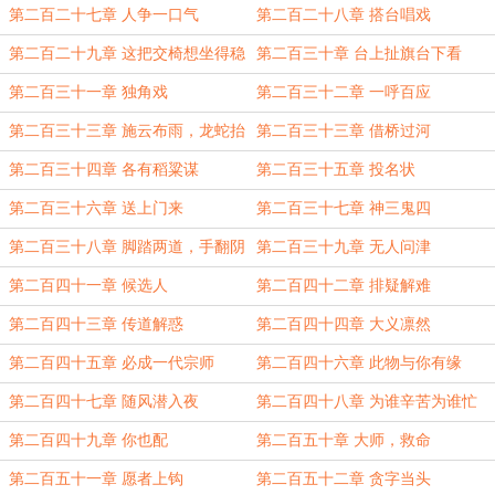
负
第二百二十七章 人争一口气
第二百二十八章 搭台唱戏
第二百二十九章 这把交椅想坐得稳
第二百三十章 台上扯旗台下看
必经血洗
第二百三十一章 独角戏
第二百三十二章 一呼百应
第二百三十三章 施云布雨，龙蛇抬
第二百三十三章 借桥过河
轿
第二百三十四章 各有稻粱谋
第二百三十五章 投名状
第二百三十六章 送上门来
第二百三十七章 神三鬼四
第二百三十八章 脚踏两道，手翻阴
第二百三十九章 无人问津
阳
第二百四十一章 候选人
第二百四十二章 排疑解难
第二百四十三章 传道解惑
第二百四十四章 大义凛然
第二百四十五章 必成一代宗师
第二百四十六章 此物与你有缘
第二百四十七章 随风潜入夜
第二百四十八章 为谁辛苦为谁忙
第二百四十九章 你也配
第二百五十章 大师，救命
第二百五十一章 愿者上钩
第二百五十二章 贪字当头