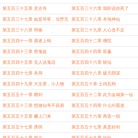
第五百三十五章 灵吉寺
第五百三十六章 我听说你死了
第五百三十七章 如是等辈，当堕无
第五百三十八章 本地神仙
间地狱
第五百三十八章 明偷
第五百三十九章 人心贪不足
第五百四十一章 愿者上钩
第五百四十二章 佛陀
第五百四十三章 密鬼徒
第五百四十四章 双赢
第五百四十五章 见人说鬼话
第五百四十六章 斩仙
第五百四十七章 杀局
第五百四十八章 破天阴谋
第五百四十九章 大文章，小人物
第五百五十章 土鸡瓦狗
第五百五十一章 赠剑
第五百五十二章 此为金城第一仙
第五百五十三章 想做仙爷不容易
第五百五十四章 什么叫霸道
第五百五十五章 赚上门来
第五百五十六章 再造一劫
第五百五十七章 诱饵
第五百五十七章 真是好剑
第五百五十八章 郑六
第五百五十九章 拉扯