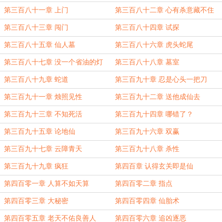
靠吹
第三百八十一章 上门
第三百八十二章 心有杀意藏不住
第三百八十三章 闯门
第三百八十四章 试探
第三百八十五章 仙人墓
第三百八十六章 虎头蛇尾
第三百八十七章 没一个省油的灯
第三百八十八章 墓室
第三百八十九章 蛇道
第三百九十章 忍是心头一把刀
第三百九十一章 烛照见性
第三百九十二章 送他成仙去
第三百九十三章 不知死活
第三百九十四章 哪错了？
第三百九十五章 论地仙
第三百九十六章 双赢
第三百九十七章 云障青天
第三百九十八章 杀性
第三百九十九章 疯狂
第四百章 认得玄关即是仙
第四百零一章 人算不如天算
第四百零二章 指点
第四百零三章 大秘密
第四百零四章 仙胎术
第四百零五章 老天不佑良善人
第四百零六章 追凶逐恶