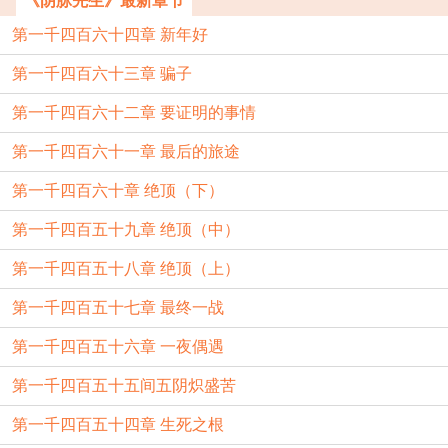
《阴脉先生》最新章节
第一千四百六十四章 新年好
第一千四百六十三章 骗子
第一千四百六十二章 要证明的事情
第一千四百六十一章 最后的旅途
第一千四百六十章 绝顶（下）
第一千四百五十九章 绝顶（中）
第一千四百五十八章 绝顶（上）
第一千四百五十七章 最终一战
第一千四百五十六章 一夜偶遇
第一千四百五十五间五阴炽盛苦
第一千四百五十四章 生死之根