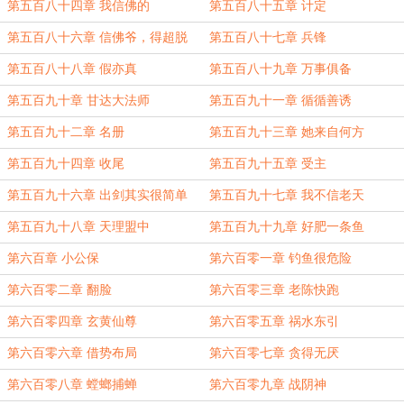
名
第五百八十四章 我信佛的
第五百八十五章 计定
第五百八十六章 信佛爷，得超脱
第五百八十七章 兵锋
第五百八十八章 假亦真
第五百八十九章 万事俱备
第五百九十章 甘达大法师
第五百九十一章 循循善诱
第五百九十二章 名册
第五百九十三章 她来自何方
第五百九十四章 收尾
第五百九十五章 受主
第五百九十六章 出剑其实很简单
第五百九十七章 我不信老天
第五百九十八章 天理盟中
第五百九十九章 好肥一条鱼
第六百章 小公保
第六百零一章 钓鱼很危险
第六百零二章 翻脸
第六百零三章 老陈快跑
第六百零四章 玄黄仙尊
第六百零五章 祸水东引
第六百零六章 借势布局
第六百零七章 贪得无厌
第六百零八章 螳螂捕蝉
第六百零九章 战阴神