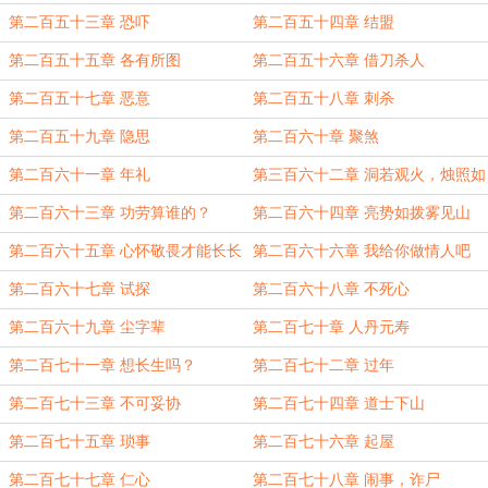
第二百五十三章 恐吓
第二百五十四章 结盟
第二百五十五章 各有所图
第二百五十六章 借刀杀人
第二百五十七章 恶意
第二百五十八章 刺杀
第二百五十九章 隐思
第二百六十章 聚煞
第二百六十一章 年礼
第三百六十二章 洞若观火，烛照如
神
第二百六十三章 功劳算谁的？
第二百六十四章 亮势如拨雾见山
第二百六十五章 心怀敬畏才能长长
第二百六十六章 我给你做情人吧
久久
第二百六十七章 试探
第二百六十八章 不死心
第二百六十九章 尘字辈
第二百七十章 人丹元寿
第二百七十一章 想长生吗？
第二百七十二章 过年
第二百七十三章 不可妥协
第二百七十四章 道士下山
第二百七十五章 琐事
第二百七十六章 起屋
第二百七十七章 仁心
第二百七十八章 闹事，诈尸