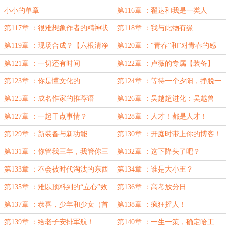
小小的单章
第116章 ：翟达和我是一类人
第117章 ：很难想象作者的精神状
第118章 ：我与此物有缘
态！
第119章 ：现场合成？【六根清净
第120章 ：“青春”和“对青春的感
小木鱼】
受”
第121章 ：一切还有时间
第122章 ：卢薇的专属【装备】
第123章 ：你是懂文化的...
第124章 ：等待一个夕阳，挣脱一
具枷锁（首订加更）
第125章 ：成名作家的推荐语
第126章 ：吴越超进化：吴越兽
第127章 ：一起干点事情？
第128章 ：人才！都是人才！
第129章 ：新装备与新功能
第130章 ：开庭时带上你的博客！
第131章 ：你管我三年，我管你三
第132章 ：这下降头了吧？
月
第133章 ：不会被时代淘汰的东西
第134章 ：谁是大小王？
第135章 ：难以预料到的“立心”效
第136章 ：高考放分日
果
第137章 ：恭喜，少年和少女（首
第138章 ：疯狂摇人！
订加更，求月票）
第139章 ：给老子安排军航！
第140章 ：一生一策，确定哈工