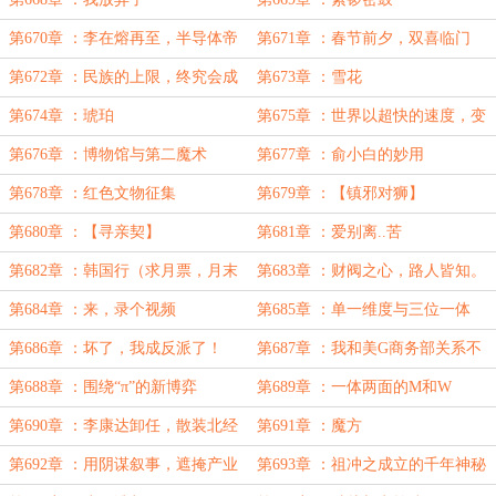
第670章 ：李在熔再至，半导体帝
第671章 ：春节前夕，双喜临门
国初显
第672章 ：民族的上限，终究会成
第673章 ：雪花
为企业的上限
第674章 ：琥珀
第675章 ：世界以超快的速度，变
得熟悉
第676章 ：博物馆与第二魔术
第677章 ：俞小白的妙用
第678章 ：红色文物征集
第679章 ：【镇邪对狮】
第680章 ：【寻亲契】
第681章 ：爱别离..苦
第682章 ：韩国行（求月票，月末
第683章 ：财阀之心，路人皆知。
喽~）
第684章 ：来，录个视频
第685章 ：单一维度与三位一体
第686章 ：坏了，我成反派了！
第687章 ：我和美G商务部关系不
错
第688章 ：围绕“π”的新博弈
第689章 ：一体两面的M和W
第690章 ：李康达卸任，散装北经
第691章 ：魔方
济带
第692章 ：用阴谋叙事，遮掩产业
第693章 ：祖冲之成立的千年神秘