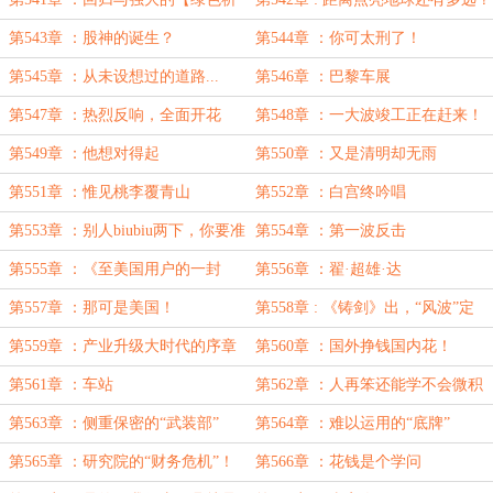
盼】（补更）
第543章 ：股神的诞生？
第544章 ：你可太刑了！
第545章 ：从未设想过的道路...
第546章 ：巴黎车展
第547章 ：热烈反响，全面开花
第548章 ：一大波竣工正在赶来！
第549章 ：他想对得起
第550章 ：又是清明却无雨
第551章 ：惟见桃李覆青山
第552章 ：白宫终吟唱
第553章 ：别人biubiu两下，你要准
第554章 ：第一波反击
备热核战了？
（为‘JeremyGin’盟主加更）
第555章 ：《至美国用户的一封
第556章 ：翟·超雄·达
信》
第557章 ：那可是美国！
第558章 : 《铸剑》出，“风波”定
第559章 ：产业升级大时代的序章
第560章 ：国外挣钱国内花！
第561章 ：车站
第562章 ：人再笨还能学不会微积
分？
第563章 ：侧重保密的“武装部”
第564章 ：难以运用的“底牌”
第565章 ：研究院的“财务危机”！
第566章 ：花钱是个学问