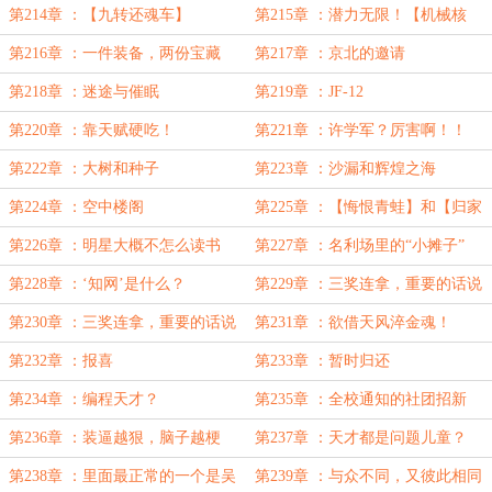
第214章 ：【九转还魂车】
第215章 ：潜力无限！【机械核
心】（大章补更，清债喽）
第216章 ：一件装备，两份宝藏
第217章 ：京北的邀请
第218章 ：迷途与催眠
第219章 ：JF-12
第220章 ：靠天赋硬吃！
第221章 ：许学军？厉害啊！！
第222章 ：大树和种子
第223章 ：沙漏和辉煌之海
第224章 ：空中楼阁
第225章 ：【悔恨青蛙】和【归家
皮箱】
第226章 ：明星大概不怎么读书
第227章 ：名利场里的“小摊子”
第228章 ：‘知网’是什么？
第229章 ：三奖连拿，重要的话说
三遍！（上）
第230章 ：三奖连拿，重要的话说
第231章 ：欲借天风淬金魂！
三遍！（下）（剧情加更）
第232章 ：报喜
第233章 ：暂时归还
第234章 ：编程天才？
第235章 ：全校通知的社团招新
第236章 ：装逼越狠，脑子越梗
第237章 ：天才都是问题儿童？
第238章 ：里面最正常的一个是吴
第239章 ：与众不同，又彼此相同