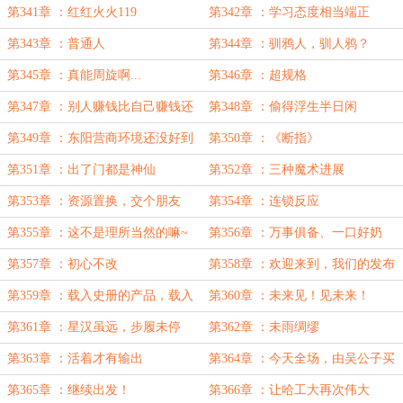
奖了？
第341章 ：红红火火119
第342章 ：学习态度相当端正
第343章 ：普通人
第344章 ：驯鸦人，驯人鸦？
第345章 ：真能周旋啊...
第346章 ：超规格
第347章 ：别人赚钱比自己赚钱还
第348章 ：偷得浮生半日闲
重要
第349章 ：东阳营商环境还没好到
第350章 ：《断指》
这个程度
第351章 ：出了门都是神仙
第352章 ：三种魔术进展
第353章 ：资源置换，交个朋友
第354章 ：连锁反应
第355章 ：这不是理所当然的嘛~
第356章 ：万事俱备、一口好奶
第357章 ：初心不改
第358章 ：欢迎来到，我们的发布
会（二合一）
第359章 ：载入史册的产品，载入
第360章 ：未来见！见未来！
史册的发布会
第361章 ：星汉虽远，步履未停
第362章 ：未雨绸缪
第363章 ：活着才有输出
第364章 ：今天全场，由吴公子买
单！
第365章 ：继续出发！
第366章 ：让哈工大再次伟大