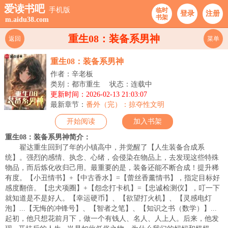
爱读书吧
手机版
临时
登录
注册
书架
m.aidu38.com
重生08：装备系男神
返回
菜单
重生08：装备系男神
作者：辛老板
类别：都市重生
状态：连载中
更新时间：2026-02-13 21:03:07
最新章节：
番外（完）：掠夺性文明
开始阅读
加入书架
重生08：装备系男神简介：
翟达重生回到了年的小镇高中，并觉醒了【人生装备合成系
统】。强烈的感情、执念、心绪，会侵染在物品上，去发现这些特殊
物品，而后炼化收归己用。最重要的是，装备还能不断合成！提升稀
有度。【小丑情书】+【中古香水】=【蕾丝香薰情书】，指定目标好
感度翻倍。【忠犬项圈】+【怨念打卡机】=【忠诚检测仪】，叮一下
就知道是不是好人。【幸运硬币】、【欲望打火机】、【灵感电灯
泡】...【无悔的冲锋号】、【智者之笔】、【知识之书（数学）】...
起初，他只想花前月下，做一个有钱人、名人、人上人。后来，他发