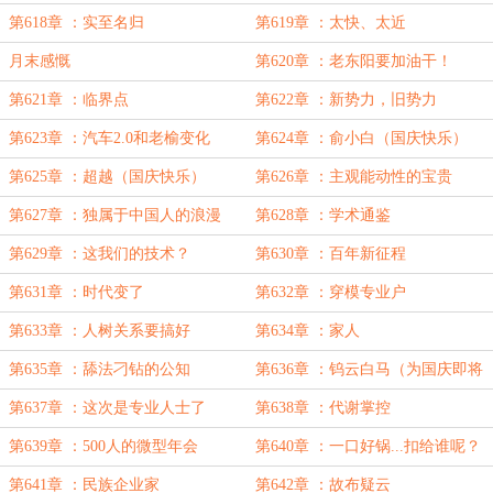
第618章 ：实至名归
第619章 ：太快、太近
月末感慨
第620章 ：老东阳要加油干！
第621章 ：临界点
第622章 ：新势力，旧势力
第623章 ：汽车2.0和老榆变化
第624章 ：俞小白（国庆快乐）
第625章 ：超越（国庆快乐）
第626章 ：主观能动性的宝贵
第627章 ：独属于中国人的浪漫
第628章 ：学术通鉴
第629章 ：这我们的技术？
第630章 ：百年新征程
第631章 ：时代变了
第632章 ：穿模专业户
第633章 ：人树关系要搞好
第634章 ：家人
第635章 ：舔法刁钻的公知
第636章 ：钨云白马（为国庆即将
结束的宝宝们加更）
第637章 ：这次是专业人士了
第638章 ：代谢掌控
第639章 ：500人的微型年会
第640章 ：一口好锅...扣给谁呢？
第641章 ：民族企业家
第642章 ：故布疑云