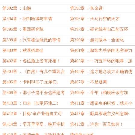
第392章 ：山巅
第393章 ：长命锁
第394章 ：回到哈城与申请
第395章 ：天马行空的天才
第396章 ：重回研究院
第397章 ：研究院有自己的五环
第398章 ：只有翟达能做的事情
第399章 ：超前版本：全国化
第400章 ：秋季招聘会
第401章 ：超能力手搓的无穷潜力
第402章 ：各位脸上没有死相！
第403章 ：一万五千转的咆哮（加
更还债1）
第404章 ：《自然》有几个重装合
第405章 ：这才是念动力正确的使
成旅
用方法！
第406章 ：卡到BUG了兄弟们。
第407章 ：不是逃离
第408章 ：那小子是不会这样思考
第409章 ：半年（稍晚应该有加
问题的
更）
第410章 ：归去（加更还债二）
第411章 ：想家乡的时候，就去小
料台吧
第412章 ：目标‘全产业链自主可
第413章 ：颇具浪漫主义气息啊~
控’
第414章 ：早开早享受，晚开空折
第415章 ：许你一百又如何！
寿
第416章 ：吹响号角，乌托邦永不
请假条+小谈