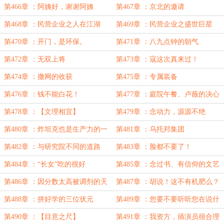
体”
第466章 ：阿姨好，谢谢阿姨
第467章 ：京北的邀请
第468章 ：民营企业之人在江湖
第469章 ：民营企业之盛世巨星
第470章 ：开门，是环保。
第471章 ：八九点钟的朝气
第472章 ：无双上将
第473章 ：寇这次真来过！
第474章 ：撒网的收获
第475章 ：专属装备
第476章 ：钱不能白花！
第477章 ：庭院午餐、卢薇的决心
第478章 ：【文理相宜】
第479章 ：念动力，源源不绝
第480章 ：炸坦克也是生产力的一
第481章 ：乌托邦集团
部分！
第482章 ：与研究院不同的道路
第483章 ：脸都不要了！
第484章 ：“长女”吃的很好
第485章 ：念过书、有信仰的文艺
工作者即将出现
第486章 ：因分数太高被调剂的天
第487章 ：胡说！这不有机肥么？
才...
第488章 ：拼好学的三位状元
第489章 ：您要不要听听您在说什
么！
第490章 ：【目意之尺】
第491章 ：我资方，插演员很合理