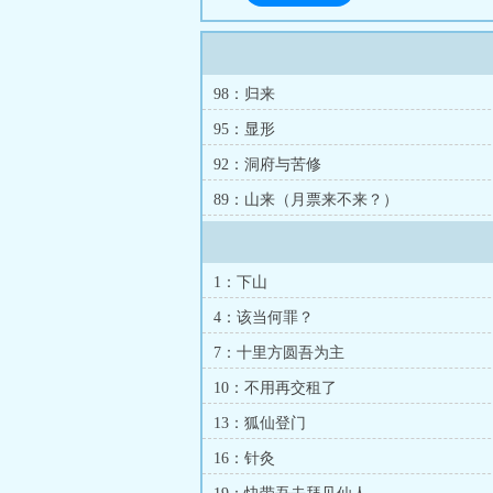
98：归来
95：显形
92：洞府与苦修
89：山来（月票来不来？）
1：下山
4：该当何罪？
7：十里方圆吾为主
10：不用再交租了
13：狐仙登门
16：针灸