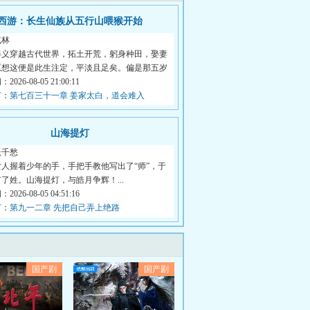
西游：长生仙族从五行山喂猴开始
贰林
姜义穿越古代世界，拓土开荒，躬身种田，娶妻
原想这便是此生注定，平淡且足矣。偏是那五岁
026-08-05 21:00:11
节：
第七百三十一章 姜家太白，道会难入
山海提灯
跃千愁
人握着少年的手，手把手教他写出了“师”，于
了姓。山海提灯，与皓月争辉！...
026-08-05 04:51:16
节：
第九一二章 先把自己弄上绝路
国产剧
国产剧