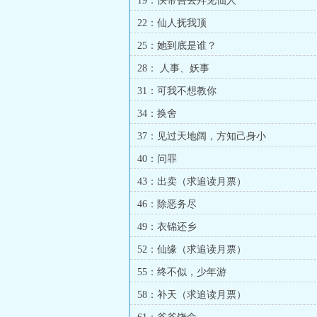
19：快带吾去拜见仙人
22：仙人抚我顶
25：她到底是谁？
28： 人事、妖事
31：可我不想教你
34：换舍
37：见过天地阔，方知己身小
40：问罪
43：出卖（求追读月票）
46：除恶务尽
49：衣锦还乡
52：仙缘（求追读月票）
55：终不似，少年游
58：补天（求追读月票）