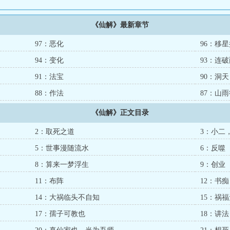
《仙解》最新章节
97：恶化
96：移
94：变化
93：连
91：法宝
90：洞天
88：作法
87：山
《仙解》正文目录
2：取死之道
3：小二
5：世事漫随流水
6：反噬
8：算来一梦浮生
9：创业
11：布阵
12：书痴
14：大祸临头不自知
15：祸
17：孺子可教也
18：讲法