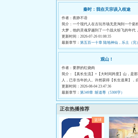
秦时：我在天宗误入歧途
作者：夜静不语
简介：一个现代人在古玩市场无意淘到一个瓷
大梦，他的灵魂穿越到了一个战火纷飞的年代
子...
更新时间：2026-07-26 01:08:35
最新章节：
第五百一十章 陆地神仙，乐土（完
观山！
作者：要胖的红烧肉
简介：【真长生流】+【大时间跨度】山，是那
人，已非当年的人。许然获得【长生道果】，
一...
更新时间：2026-08-04 23:47:36
最新章节：
第349章 :斩道尊（5300字）
正在热播推荐
篮球