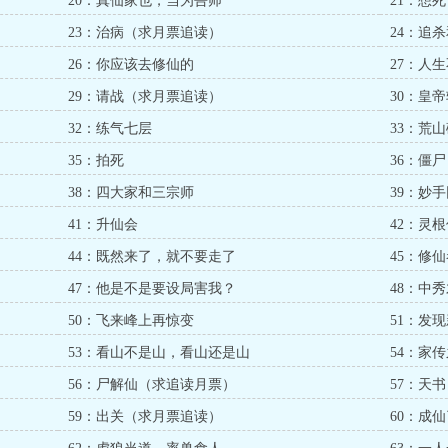
20：真仙家也，当为吾师
21：想
23：治病（求月票追读）
24：追
26：你应该去修仙的
27：人
29：请战（求月票追读）
30：皇
32：练气七层
33：荒
35：拍死
36：僵尸
38：四大家和三宗师
39：妙
41：升仙会
42：灵
44：既然来了，就不要走了
45：修
47：他是不是要设局害我？
48：中
50：飞来峰上再惊变
51：发
53：看山不是山，看山还是山
54：家
56：尸解仙（求追读月票）
57：天
59：出关（求月票追读）
60：成