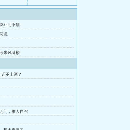
星换斗阴阳镜
破两境
雨欲来风满楼
，还不上酒？
福无门，惟人自召