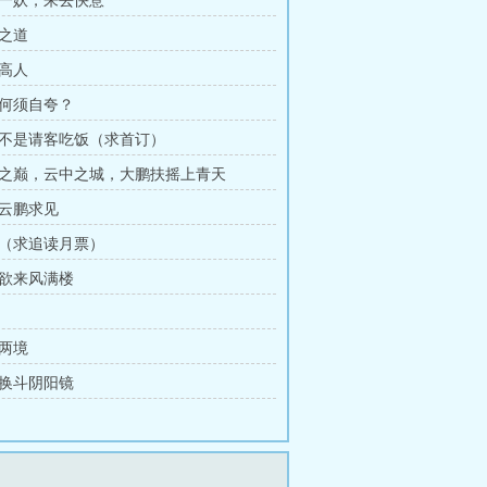
人一妖，来去快意
行之道
见高人
名何须自夸？
行不是请客吃饭（求首订）
云之巅，云中之城，大鹏扶摇上青天
容云鹏求见
控（求追读月票）
雨欲来风满楼
破两境
星换斗阴阳镜