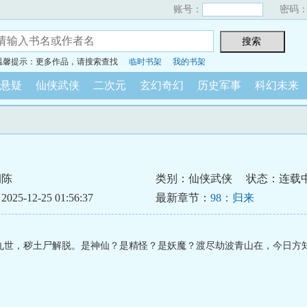
账号：
密码
温馨提示：更多作品，请搜索查找
临时书架
我的书架
悬疑
仙侠武侠
二次元
玄幻奇幻
历史军事
科幻未来
朝陈
类别：仙侠武侠
状态：连载
5-12-25 01:56:37
最新章节：
98：归来
九世，秽土尸解脱。是神仙？是精怪？是妖魔？渡尽劫波青山在，今日方知我