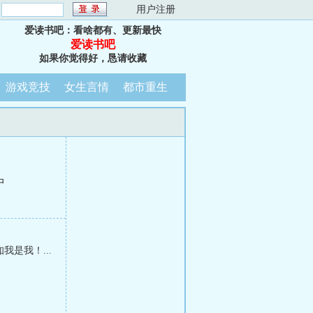
：
用户注册
爱读书吧：看啥都有、更新最快
爱读书吧
如果你觉得好，恳请收藏
游戏竞技
女生言情
都市重生
中
是我！...