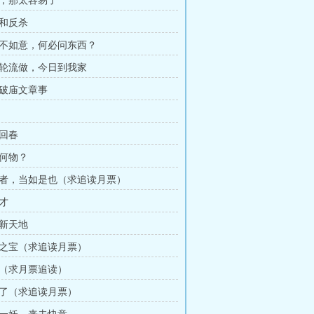
死，那太容易了
杀和反杀
生不如意，何必问东西？
帝轮流做，今日到我家
山破庙文章事
手回春
根何物？
仙者，当如是也（求追读月票）
秀才
现新天地
传之宝（求追读月票）
书（求月票追读）
仙了（求追读月票）