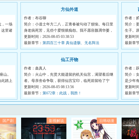
方仙外道
作者：布谷聊
作者：
枕，一场
简介：小道士年方二八，正青春被勾动了烦恼。每日里
简介：
，这里诸
身老病死苦，见些个爱恨嗔痴怨。我不愿容颜凋华萎，
生子。
我...
更新时间：2026-08-05 03:38:53
的...
更新时间：2
）
最新章节：
第四百三十章 真仙遗骸、无名阵法
最新章
仙工开物
作者：蛊真人
作者：
座山。
简介：火山中，先贤大能遗留的机关仙宫，渴望着后继
简介：女
自此踏上
者。母亲舍命争取，获得仙宫宝印，临死前留给了宁
是少年有
拙。...
更新时间：2026-08-05 08:13:56
更新时间：2
最新章节：
第672章：此战，我胜！
最新章
国产剧
影视解说
日韩动漫