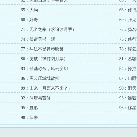
62：虎狼当道，率兽食人
63：一
65：大局
66：修
68：好奇
69：拜
71：无名之辈（求追读月票）
72：扬
74：伏请天书一观
75：修
77：斗法不是弹琴吹箫
78：浮
80：突破（求订阅月票）
81：慕
83：登基称帝，风云变幻
84：操
86：黑云压城城欲摧
87：山
89：山来（月票来不来？）
90：洞天
92：洞府与苦修
93：连
95：显形
96：移
98：归来