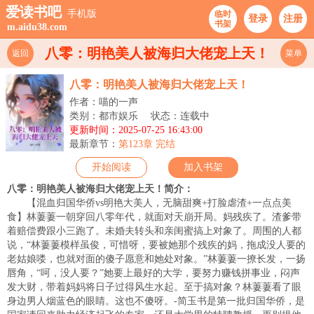
爱读书吧
手机版
临时
登录
注册
书架
m.aidu38.com
八零：明艳美人被海归大佬宠上天！
返回
菜单
八零：明艳美人被海归大佬宠上天！
作者：喵的一声
类别：都市娱乐
状态：连载中
更新时间：2025-07-25 16:43:00
最新章节：
第123章 完结
开始阅读
加入书架
八零：明艳美人被海归大佬宠上天！简介：
【混血归国华侨vs明艳大美人，无脑甜爽+打脸虐渣+一点点美
食】林萋萋一朝穿回八零年代，就面对天崩开局。妈残疾了。渣爹带
着赔偿费跟小三跑了。未婚夫转头和亲闺蜜搞上对象了。周围的人都
说，“林萋萋模样虽俊，可惜呀，要被她那个残疾的妈，拖成没人要的
老姑娘喽，也就对面的傻子愿意和她处对象。”林萋萋一撩长发，一扬
唇角，“呵，没人要？”她要上最好的大学，要努力赚钱拼事业，闷声
发大财，带着妈妈将日子过得风生水起。至于搞对象？林萋萋看了眼
身边男人烟蓝色的眼睛。这也不傻呀。-简玉书是第一批归国华侨，是