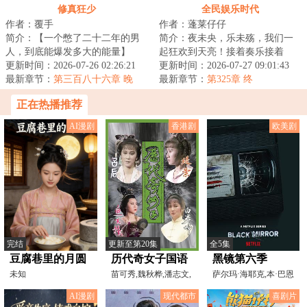
修真狂少
全民娱乐时代
作者：覆手
作者：蓬莱仔仔
简介：【一个憋了二十二年的男
简介：夜未央，乐未殇，我们一
人，到底能爆发多大的能量】
起狂欢到天亮！接着奏乐接着
&lt;br/&gt;富二代多看了他未婚妻
更新时间：2026-07-26 02:26:21
舞，青春美好莫错付！全民娱乐
更新时间：2026-07-27 09:01:43
一眼，富豪一...
最新章节：
第三百八十六章 晚
时代，书里书外都...
最新章节：
第325章 终
啦！
正在热播推荐
AI漫剧
香港剧
欧美剧
完结
更新至第20集
全5集
豆腐巷里的月圆
历代奇女子国语
黑镜第六季
未知
苗可秀,魏秋桦,潘志文,
萨尔玛·海耶克,本·巴恩
周秀兰,苗金凤
斯,安妮·墨菲,希
AI漫剧
现代都市
喜剧片