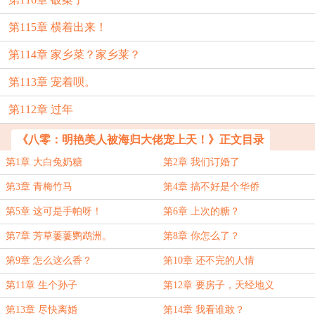
第115章 横着出来！
第114章 家乡菜？家乡莱？
第113章 宠着呗。
第112章 过年
《八零：明艳美人被海归大佬宠上天！》正文目录
第1章 大白兔奶糖
第2章 我们订婚了
第3章 青梅竹马
第4章 搞不好是个华侨
第5章 这可是手帕呀！
第6章 上次的糖？
第7章 芳草萋萋鹦鹉洲。
第8章 你怎么了？
第9章 怎么这么香？
第10章 还不完的人情
第11章 生个孙子
第12章 要房子，天经地义
第13章 尽快离婚
第14章 我看谁敢？