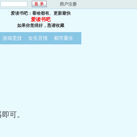
：
用户注册
爱读书吧：看啥都有、更新最快
爱读书吧
如果你觉得好，恳请收藏
游戏竞技
女生言情
都市重生
器即可。