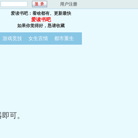
：
用户注册
爱读书吧：看啥都有、更新最快
爱读书吧
如果你觉得好，恳请收藏
游戏竞技
女生言情
都市重生
器即可。