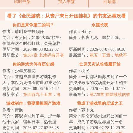
临时书架
加入书签
回顶部↑
看了《全民游戏：从丧尸末日开始挂机》的书友还喜欢看
你们是来争第二的吗？
永噩长夜
作者：请叫我中投靓仔
作者：zhttty
简介：有人问，如果“大鸟”拉里·
简介：长夜无尽，噩梦纠缠。...
伯德在这个时代打球，会是怎样
一番景象？年，意外觉醒“大鸟伯
更新时间：2026-08-03 02:22:57
更新时间：2026-08-07 03:49:30
德”天赋...
最新章节：
第367章 老戏码有开演
最新章节：
第五十五章：地狱不
了~
空，誓不成佛
你的游戏为何有历史感
亡灵天灾从坟场魔开始
作者：少年买桂花
作者：羽民
简介：穿越成异世界游戏制作
简介：一切都从顾苏买到了一个
人，本以为凭借着前世游戏记忆
拼夕夕猴版的坟场魔开始！如果
能够风生水起，但现实却是无情
更新时间：2026-08-06 16:54:42
不想死在游戏里，就要想办法拼
更新时间：2026-08-05 21:07:17
一击，这里游戏业...
最新章节：
第四百九十五章：洛
命！拾荒、战斗...
最新章节：
第720章 陆陆续续的收
神赋就是在形容我
获（加更求全订）
游戏制作：我要重振国产游戏
我成了游戏里的反派之王
作者：靑航
作者：萝卜丸
简介：苏砚承回到了年。那一年
简介：陈仑穿越到游戏公测前一
他十八岁，留学日本，热爱游
年，成为了游戏世界里的一名
戏，怒怼科乐美。那一年，他开
更新时间：2026-07-27 02:56:28
NPC。于是，一个新的版本诞生
更新时间：2026-07-28 12:29:39