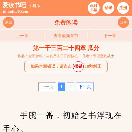
爱读书吧
手机版
临时
登录
注册
书架
m.aidu38.com
免费阅读
返回
菜单
上一章
查看最新章节
下一章
第一千三百二十四章 瓜分
作品：全民游戏：从丧尸末日开始挂机
作者：帝国黑铁战士
如果本章错误，请点击
报错
10秒纠正
上一页
1
2
下—页
　　手腕一番，初始之书浮现在
手心。