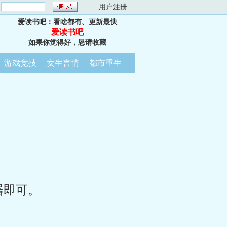
：
用户注册
爱读书吧：看啥都有、更新最快
爱读书吧
如果你觉得好，恳请收藏
游戏竞技
女生言情
都市重生
器即可。