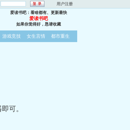
：
用户注册
爱读书吧：看啥都有、更新最快
爱读书吧
如果你觉得好，恳请收藏
游戏竞技
女生言情
都市重生
器即可。