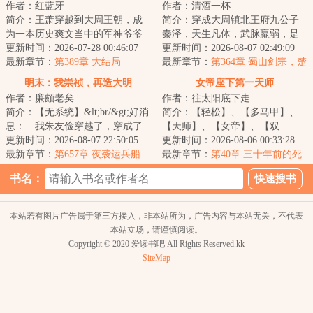
作者：红蓝牙
作者：清酒一杯
狗？
简介：王萧穿越到大周王朝，成
简介：穿成大周镇北王府九公子
为一本历史爽文当中的军神爷爷
秦泽，天生凡体，武脉羸弱，是
的留京质子。&lt;br/&gt;留京二十
更新时间：2026-07-28 00:46:07
皇城人人不齿的混世魔王！
更新时间：2026-08-07 02:49:09
年，朝廷百...
最新章节：
第389章 大结局
&lt;br/&gt;父兄遭...
最新章节：
第364章 蜀山剑宗，楚
莫愁！
明末：我崇祯，再造大明
女帝座下第一天师
作者：廉颇老矣
作者：往太阳底下走
简介：【无系统】&lt;br/&gt;好消
简介：【轻松】、【多马甲】、
息： 我朱友俭穿越了，穿成了
【天师】、【女帝】、【双
大明崇祯帝朱由检。&lt;br/&gt;坏
更新时间：2026-08-07 22:50:05
强】、&lt;br/&gt;【权谋】
更新时间：2026-08-06 00:33:28
消息：今...
最新章节：
第657章 夜袭运兵船
&lt;br/&gt;世人问我前...
最新章节：
第40章 三十年前的死
人，竟给活人下毒？
书名：
本站若有图片广告属于第三方接入，非本站所为，广告内容与本站无关，不代表
本站立场，请谨慎阅读。
Copyright © 2020 爱读书吧 All Rights Reserved.kk
SiteMap