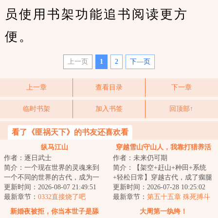
员使用书架功能追书阅读更方
便。
上一页
1
2
下—页
上一章
查看目录
下一章
临时书架
加入书签
回顶部↑
看了《匪祸天下》的书友还喜欢看
纵马江山
穿越雪山守山人，我靠打猎养活
作者：逐日武士
作者：未来仍可期
傻媳妇
简介：一个现在世界的灵魂来到
简介：【架空+赶山+种田+系统
一个不同的世界的古代，成为一
+轻松日常】穿越古代，成了瘸腿
个被寄养在寺庙的小王子。当他
更新时间：2026-08-07 21:49:51
守村人。吃百家饭长大的刘炎，
更新时间：2026-07-28 10:25:02
向平安度过此生...
最新章节：
0332直接烧了吧
至今家里一穷二...
最新章节：
第五十五章 殊死搏斗
新婚夜被拒，你当本世子是舔
大周第一纨绔！