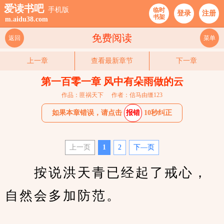
爱读书吧
手机版
临时
登录
注册
书架
m.aidu38.com
免费阅读
返回
菜单
上一章
查看最新章节
下一章
第一百零一章 风中有朵雨做的云
作品：匪祸天下
作者：信马由缰123
如果本章错误，请点击
报错
10秒纠正
上一页
1
2
下—页
　　按说洪天青已经起了戒心，
自然会多加防范。