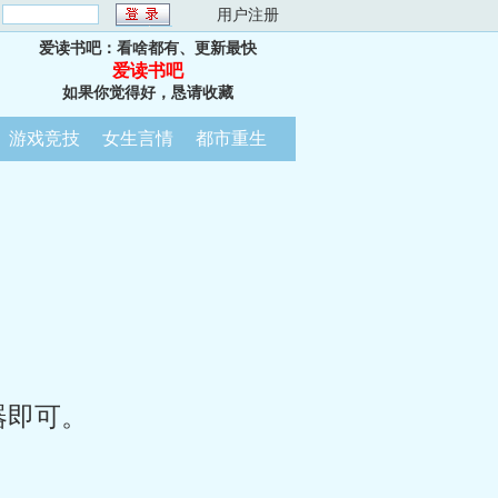
：
用户注册
爱读书吧：看啥都有、更新最快
爱读书吧
如果你觉得好，恳请收藏
游戏竞技
女生言情
都市重生
器即可。