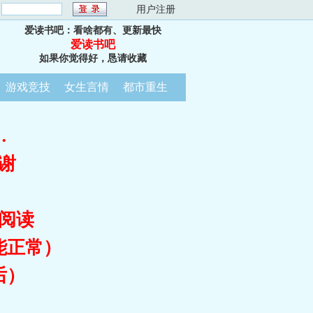
：
用户注册
爱读书吧：看啥都有、更新最快
爱读书吧
如果你觉得好，恳请收藏
游戏竞技
女生言情
都市重生
…
谢
阅读
能正常）
后）