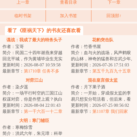
上一章
查看目录
下一章
临时书架
加入书签
回顶部↑
看了《匪祸天下》的书友还喜欢看
谍战：我成了最大的特务头子
花豹突击队
作者：宝哥
作者：竹香书屋
简介：民国二十四年谢燕来穿越
简介：血与火的战场，风声鹤唳
回北平城，作为黄埔毕业生充实
的山林，神奇的猛兽和古武少年,
北平分站，半个月粉碎特高课石
更新时间：2026-08-07 10:59:58
这是一支有着铮铮铁骨的特种部
更新时间：2026-07-26 17:51:03
川少佐收买北平...
最新章节：
第1710章 任务不多
队，这是一群...
最新章节：
第五千九百九十五章
全权指挥
对弈江山
混在皇宫假太监
作者：染夕遥
作者：月下果子酒
简介：一场平行时空的三国江山
简介：一开始，穿成假太监的李
权谋对弈，你是作壁上观？执白
易只想安分苟活着，但后来，看
子？抑或执黑子？...
更新时间：2026-08-04 22:01:43
着高贵雍容的皇后，李易心思变
更新时间：2026-07-25 00:56:02
最新章节：
第一千六百一十二章
了。“江山你坐...
最新章节：
第1107章 我们回家
尚书的“赎罪”
大明：寒门辅臣
作者：寒梅惊雪
简介：洪武六年，朱元璋：科举