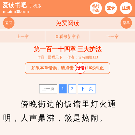
爱读书吧
手机版
临时
登录
注册
书架
m.aidu38.com
免费阅读
返回
菜单
上一章
查看最新章节
下一章
第一百一十四章 三大护法
作品：匪祸天下
作者：信马由缰123
如果本章错误，请点击
报错
10秒纠正
上一页
1
2
下—页
　　傍晚街边的饭馆里灯火通
明，人声鼎沸，煞是热闹。