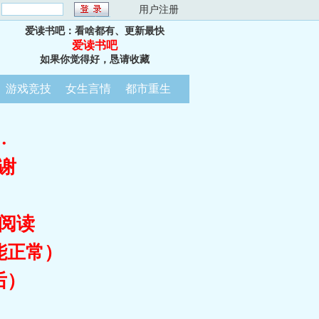
：
用户注册
爱读书吧：看啥都有、更新最快
爱读书吧
如果你觉得好，恳请收藏
游戏竞技
女生言情
都市重生
…
谢
阅读
能正常）
后）