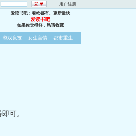
：
用户注册
爱读书吧：看啥都有、更新最快
爱读书吧
如果你觉得好，恳请收藏
游戏竞技
女生言情
都市重生
器即可。