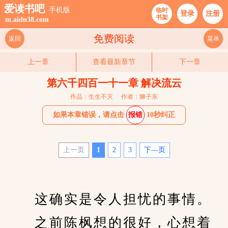
爱读书吧
手机版
临时
登录
注册
书架
m.aidu38.com
免费阅读
返回
菜单
上一章
查看最新章节
下一章
第六千四百一十一章 解决流云
作品：生生不灭
作者：狮子东
如果本章错误，请点击
报错
10秒纠正
上一页
1
2
3
下—页
　　这确实是令人担忧的事情。
　　之前陈枫想的很好，心想着