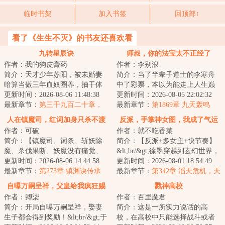
临时书架
加入书签
回顶部↑
看了《生生不灭》的书友还喜欢看
九转星辰诀
师叔，你的法宝太不正经了
作者：我的狗皮膏药
作者：李别浪
简介：天才少年苏阳，被未婚妻
简介：当了半辈子道士的李寒舟
暗算当做三年血奴圈养，抽干体
中了彩票，本以为能走上人生巅
内至尊血脉，挑断手脚筋丢弃妖
更新时间：2026-08-06 11:48:38
峰，谁知却穿越到了一个道门没
更新时间：2026-08-05 22:02:32
兽山脉，等待死...
最新章节：
第三千九百二十章，
落的世界。还成...
最新章节：
第1869章 九天轰鸣
折翼的创世黑暗魔神！
人在镇魔司，红词加身只杀不渡
反派，手掌神女图，我成了气运
作者：可破
作者：就不吃香菜
之女杀手
简介：【镇魔司、词条、斩妖除
简介：【反派+多女主+快节奏】
魔、杀伐果断、妖魔没有痛觉、
&lt;br/&gt;徐墨穿越到玄幻世界，
无女主】&lt;br/&gt;大乾王朝，妖
更新时间：2026-08-06 14:44:58
成为了所有男人都羡慕的合欢宗
更新时间：2026-08-01 18:54:49
魔乱世，邪...
最新章节：
第273章 镇渊诀传承
圣子！&lt;b...
最新章节：
第342章 滔天危机，天
道降临（大结局）
自曝万嗣呈祥，父皇给我疯狂赐
戮神高校
作者：卿柒
作者：百里魔君
婚！
简介：开局自曝万嗣呈祥，娶妻
简介：这是一所实力说话的高
生子都会得到奖励！&lt;br/&gt;于
校，在高校中只能选择战斗或者