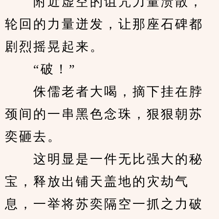
　　附近虚空的诅咒力量溃散，
轮回的力量迸发，让那座石碑都
剧烈摇晃起来。
　　“破！”
　　侏儒老者大喝，摘下挂在脖
颈间的一串黑色念珠，狠狠朝苏
奕砸去。
　　这明显是一件无比强大的秘
宝，释放出铺天盖地的灾劫气
息，一举将苏奕隔空一抓之力破