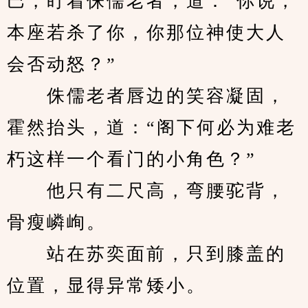
巴，盯着侏儒老者，道：“你说，
本座若杀了你，你那位神使大人
会否动怒？”
　　侏儒老者唇边的笑容凝固，
霍然抬头，道：“阁下何必为难老
朽这样一个看门的小角色？”
　　他只有二尺高，弯腰驼背，
骨瘦嶙峋。
　　站在苏奕面前，只到膝盖的
位置，显得异常矮小。