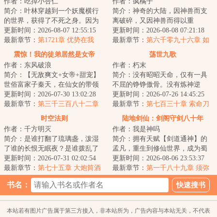
作者：吃掉小杏仁
作者：疯橘子
简介：叶林穿越到一个妖魔横行
简介：神奇的大陆，因神兽而支
的世界，获得了不死之身。因为
离破碎，又因神兽而得以重
这个世界的转职仪式很费钱，他
更新时间：2026-08-07 12:55:15
生！！各方势力追寻多年的重宝
更新时间：2026-08-08 07:21:18
直接卡BUG靠着...
最新章节：
第1721章 优势在我
出世，一场腥风血雨...
最新章节：
第六千零九十六章 如
何面对
震惊！我的徒弟居然是女帝
荡世九歌
作者：东风破浪
作者：朽末
简介：【无敌爽文+女帝+甜宠】
简介：没有昭昭天命，仅有一具
世俗富家子秦天，在仙女的带领
不屈的铮铮傲骨。没有炼神逆
下加入了昆仑剑派，成为了昆仑
更新时间：2026-07-30 13:02:28
天，仅有一曲无悔的荡世壮歌。
更新时间：2026-07-26 14:45:25
小师叔。觉醒签...
最新章节：
第三千三百八十二章
沧海横流，生灵涂...
最新章节：
第七百三十章 索命刀
印
时空法则
陆地剑仙：剑阁守剑八十年
作者：千方明灭
作者：我是神吗
简介：是谁打翻了琉璃盏，泼湿
简介：拥有天赋【剑道通神】的
了谁的长恨无眠夜？是谁拨乱了
孟凡，重生到修仙世界，成为蜀
竖弓琴，惊扰了谁的江上无澜
更新时间：2026-07-31 02:02:54
山剑派的剑阁守剑人。触摸到“七
更新时间：2026-08-06 23:53:37
月？有人在在偌大...
最新章节：
第七十五章 大炮筒酒
星剑”，获得...
最新章节：
第一千八十九章 须弥
馆
山，邪佛
书名：
本站若有图片广告属于第三方接入，非本站所为，广告内容与本站无关，不代表