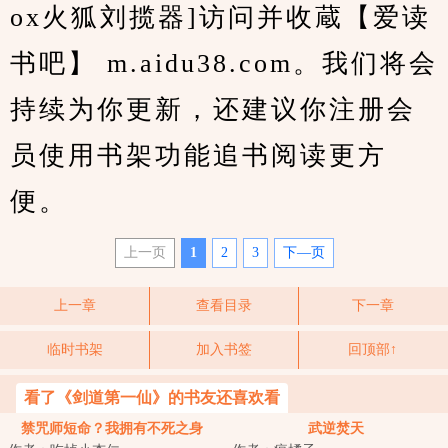
ox火狐刘揽器]访问并收蔵【爱读
书吧】 m.aidu38.com。我们将会
持续为你更新，还建议你注册会
员使用书架功能追书阅读更方
便。
上一页
1
2
3
下—页
上一章
查看目录
下一章
临时书架
加入书签
回顶部↑
看了《剑道第一仙》的书友还喜欢看
禁咒师短命？我拥有不死之身
武逆焚天