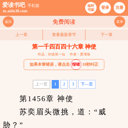
爱读书吧
手机版
临时
登录
注册
书架
m.aidu38.com
免费阅读
返回
菜单
上一章
查看最新章节
下一章
第一千四百四十六章 神使
作品：剑道第一仙
作者：萧瑾瑜
如果本章错误，请点击
报错
10秒纠正
上一页
1
2
3
下—页
　　第1456章 神使
　　苏奕眉头微挑，道：“威
胁？”