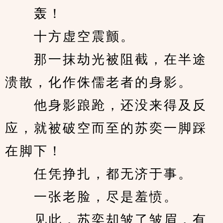
　　轰！
　　十方虚空震颤。
　　那一抹劫光被阻截，在半途
溃散，化作侏儒老者的身影。
　　他身影踉跄，还没来得及反
应，就被破空而至的苏奕一脚踩
在脚下！
　　任凭挣扎，都无济于事。
　　一张老脸，尽是羞愤。
　　见此，苏奕却皱了皱眉，有