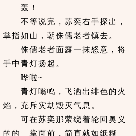
　　轰！
　　不等说完，苏奕右手探出，
掌指如山，朝侏儒老者镇去。
　　侏儒老者面露一抹怒意，将
手中青灯扬起。
　　哗啦~
　　青灯嗡鸣，飞洒出绯色的火
焰，充斥灾劫毁灭气息。
　　可在苏奕那萦绕着轮回奥义
的的一掌面前，简直就如纸糊