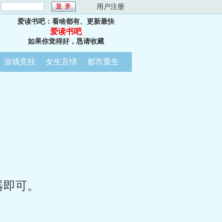
：
用户注册
爱读书吧：看啥都有、更新最快
爱读书吧
如果你觉得好，恳请收藏
游戏竞技
女生言情
都市重生
器即可。