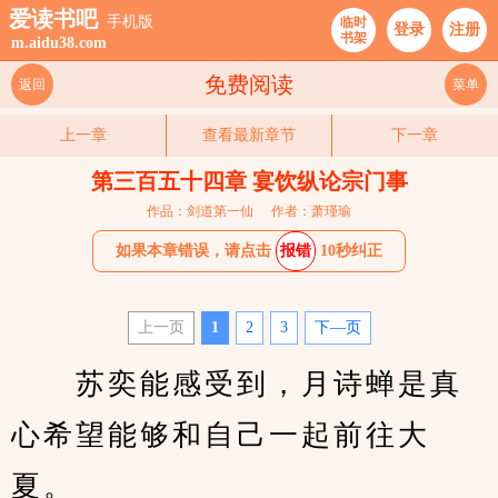
爱读书吧
手机版
临时
登录
注册
书架
m.aidu38.com
免费阅读
返回
菜单
上一章
查看最新章节
下一章
第三百五十四章 宴饮纵论宗门事
作品：剑道第一仙
作者：萧瑾瑜
如果本章错误，请点击
报错
10秒纠正
上一页
1
2
3
下—页
　　苏奕能感受到，月诗蝉是真
心希望能够和自己一起前往大
夏。