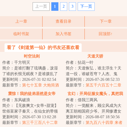
上一页
1
2
3
下—页
上一章
查看目录
下一章
临时书架
加入书签
回顶部↑
看了《剑道第一仙》的书友还喜欢看
时空法则
天道天骄
作者：千方明灭
作者：拈花一叶
简介：是谁打翻了琉璃盏，泼湿
简介：天道恢弘，谁主浮生？天
了谁的长恨无眠夜？是谁拨乱了
道一役，谁破苍穹？人杰、鬼
竖弓琴，惊扰了谁的江上无澜
更新时间：2026-07-31 02:02:54
雄、楚翘、天骄，万载后的归
更新时间：2026-07-26 08:52:33
月？有人在在偌大...
最新章节：
第七十五章 大炮筒酒
来，再踏归家路，再...
最新章节：
第五千六百五十二章
馆
传承和偶遇！下
震惊！我的徒弟居然是女帝
玄幻：开局征服女魔头，真把我
作者：东风破浪
作者：借我三两风
当纨绔？
简介：【无敌爽文+女帝+甜宠】
简介：一觉醒来，顾尘风成为大
世俗富家子秦天，在仙女的带领
离王朝相国府少爷。开局惨遭女
下加入了昆仑剑派，成为了昆仑
更新时间：2026-07-30 13:02:28
魔头采补，却因祸得福，获逆天
更新时间：2026-08-07 18:50:56
小师叔。觉醒签...
最新章节：
第三千三百八十二章
奇宝，悟绝世功...
最新章节：
第九百八十四章 来者