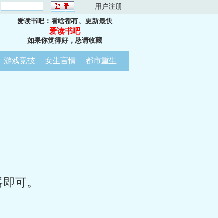
：
用户注册
爱读书吧：看啥都有、更新最快
爱读书吧
如果你觉得好，恳请收藏
游戏竞技
女生言情
都市重生
器即可。