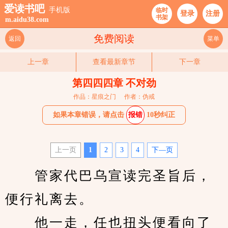
爱读书吧
手机版
临时
登录
注册
书架
m.aidu38.com
免费阅读
返回
菜单
上一章
查看最新章节
下一章
第四四四章 不对劲
作品：星痕之门
作者：伪戒
如果本章错误，请点击
报错
10秒纠正
上一页
1
2
3
4
下—页
　　管家代巴乌宣读完圣旨后，
便行礼离去。
　　他一走，任也扭头便看向了