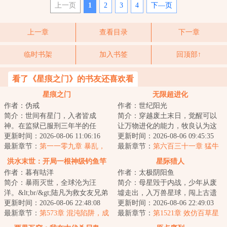
上一页
1
2
3
4
下—页
上一章
查看目录
下一章
临时书架
加入书签
回顶部↑
看了《星痕之门》的书友还喜欢看
星痕之门
无限超进化
作者：伪戒
作者：世纪阳光
简介：世间有星门，入者皆成
简介：穿越废土末日，觉醒可以
神。在监狱已服刑三年半的任
让万物进化的能力，牧良认为这
也，突然被一位神秘人接见。对
更新时间：2026-08-06 11:06:16
很刑，日子越来越有判头了。一
更新时间：2026-08-06 09:45:35
方说：“如果你愿意...
最新章节：
第一一零九章 暴乱，
棵草，被他进化...
最新章节：
第六百三十一章 猛牛
灯下黑之计
冲撞
洪水末世：开局一根神级钓鱼竿
星际猎人
作者：暮有咕洋
作者：太极阴阳鱼
简介：暴雨灭世，全球沦为汪
简介：母星毁于内战，少年从废
洋。&lt;br/&gt;陆凡为救女友兄弟
墟走出，入万兽星球，闯上古遗
豁出性命，却被一刀穿心，推下
更新时间：2026-08-06 22:48:08
弃之地，盗药都仙缘，窃未来文
更新时间：2026-08-06 22:49:03
船喂鲨鱼。&lt...
最新章节：
第573章 混沌陷阱，成
明科技……杀伐...
最新章节：
第1521章 效仿百草星
为猎物的众人